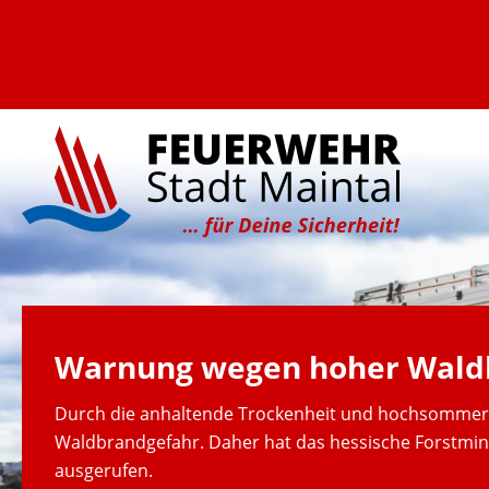
Warnung wegen hoher Wald
Durch die anhaltende Trockenheit und hochsommer
Waldbrandgefahr. Daher hat das hessische Forstmin
ausgerufen.